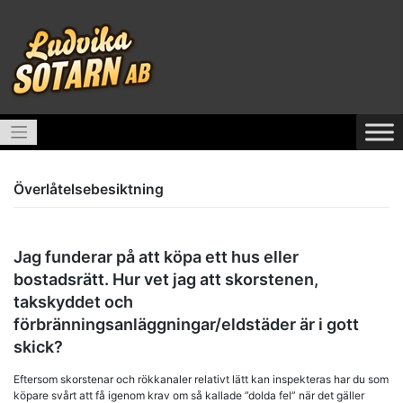
Skip
to
content
Skip to content
Överlåtelsebesiktning
Jag funderar på att köpa ett hus eller
bostadsrätt. Hur vet jag att skorstenen,
takskyddet och
förbränningsanläggningar/eldstäder är i gott
skick?
Eftersom skorstenar och rökkanaler relativt lätt kan inspekteras har du som
köpare svårt att få igenom krav om så kallade ”dolda fel” när det gäller