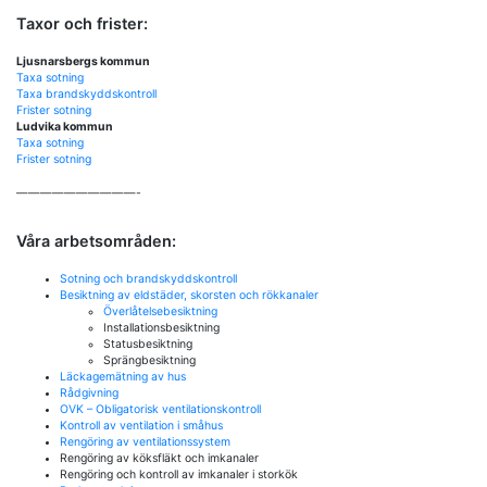
Taxor och frister:
Ljusnarsbergs kommun
Taxa sotning
Taxa brandskyddskontroll
Frister sotning
Ludvika kommun
Taxa sotning
Frister sotning
——————————-
Våra arbetsområden:
Sotning och brandskyddskontroll
Besiktning av eldstäder, skorsten och rökkanaler
Överlåtelsebesiktning
Installationsbesiktning
Statusbesiktning
Sprängbesiktning
Läckagemätning av hus
Rådgivning
OVK – Obligatorisk ventilationskontroll
Kontroll av ventilation i småhus
Rengöring av ventilationssystem
Rengöring av köksfläkt och imkanaler
Rengöring och kontroll av imkanaler i storkök