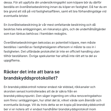
dessa. För att uppfylla din undersökningsplikt som köpare bör du därför
beställa en överlåtelsebesiktning innan du köper en fastighet. Då har du en
bra grund att stå på vid fastighetsaffären, samt ett bra förhandlingsläge vid
eventuella brister.
En överlåtelsebesiktning är vår mest omfattande besiktning och då
besiktas hela anläggningen, en riskanalys görs, och de underhållsåtgärder
som kan tänkas behövas i framtiden redogörs.
Överlåtelsebesiktningen bekostas av potentiell köpare, men måste
beställas i samråd av fastighetsägaren eftersom vi måste ta oss in i
fastigheten. Det utfärdade protokollet är inte en officiell handling utan
tillhör beställaren. Övriga spekulanter har alltså inte rätt att ta del av
uppgifterna.
Räcker det inte att bara se
brandskyddsprotokollet?
En brandskyddskontroll noterar endast när eldstad, rökkanaler och
skorsten senast kontrollerades att de är säkra från en
brandskyddssynpunkt. Den säger ingenting om vilka renoveringsbehov
som finns i anläggningen, hur slitet det är, vilket värde som återstår och
eventuella läckage. Vill du trots detta se en kopia på brandskyddskontroll
ber vi er notera att vi endast handhåller brandskyddsprotokoll inom